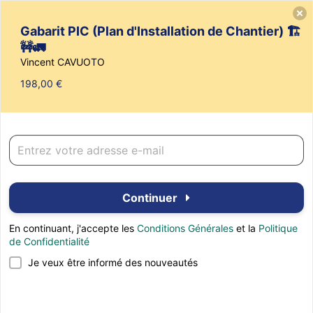
Vincent CAVUOTO
Gabarit PIC (Plan d'Installation de Chantier) 🏗️
🚧🚛
Vincent CAVUOTO
Gabarit PIC (Plan d'Installation
198,00 €
de Chantier) 🏗️🚧🚛
Continuer
En continuant, j'accepte les
Conditions Générales
et la
Politique
de Confidentialité
Je veux être informé des nouveautés